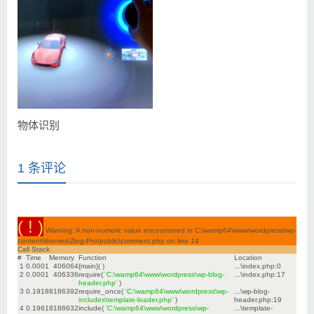
物体识别
1 条评论
( ! )
Warning: A non-numeric value encountered in C:\wamp64\www\wordpress\wp-
content\themes\Zing-Pro\public\comment.php on line
14
Call Stack
#
Time
Memory
Function
Location
1
0.0001
406064
{main}( )
...\index.php
:
0
2
0.0001
406336
require(
'C:\wamp64\www\wordpress\wp-blog-
...\index.php
:
17
header.php'
)
3
0.1918
8186392
require_once(
'C:\wamp64\www\wordpress\wp-
...\wp-blog-
includes\template-loader.php'
)
header.php
:
19
4
0.1961
8186632
include(
'C:\wamp64\www\wordpress\wp-
...\template-