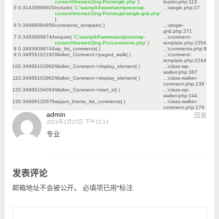
content\themes\Zing-Pro\single.php'
)
loader.php
:
113
5
0.3142
8986920
include(
'C:\wamp64\www\wordpress\wp-
...\single.php
:
27
content\themes\Zing-Pro\single\single-grid.php'
)
6
0.3468
9084856
comments_template( )
...\single-
grid.php
:
271
7
0.3493
9098744
require(
'C:\wamp64\www\wordpress\wp-
...\comment-
content\themes\Zing-Pro\comments.php'
)
template.php
:
1554
8
0.3493
9098744
wp_list_comments( )
...\comments.php
:
8
9
0.3495
9102192
Walker_Comment->paged_walk( )
...\comment-
template.php
:
2244
10
0.3496
9102992
Walker_Comment->display_element( )
...\class-wp-
walker.php
:
387
11
0.3496
9102992
Walker_Comment->display_element( )
...\class-walker-
comment.php
:
139
12
0.3496
9104064
Walker_Comment->start_el( )
...\class-wp-
walker.php
:
144
13
0.3496
9120576
wpjam_theme_list_comments( )
...\class-walker-
comment.php
:
179
admin
回复
2021年1月27日 下午12:14
专业
发表评论
邮箱地址不会被公开。
必填项已用
*
标注